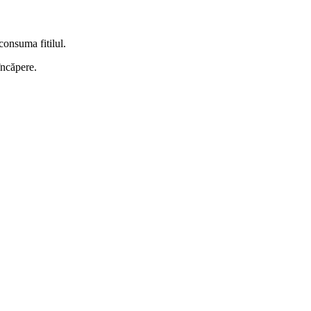
consuma fitilul.
încăpere.