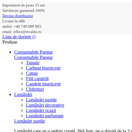
Importatori de peste 15 ani
Satisfacție garantată 100%
Devino distribuitor
Livrare în 48h
mobil: +40 740 089 965
email: office@rivaldo.ro
Lista de dorințe (
)
Produse
Consumabile Pangar
Consumabile Pangar
Tamaie
Carbuni bisericesti
Catuie
Fitil candelă
Candele bisericești
Chibrituri
Lumânări
Lumânări pastile
Lumânări decorative
Lumânări ocazii
Lumânări parfumate
Lumânări pastile
Lumânări care au o ardere curată, fără fum, pe o durată de la 3 