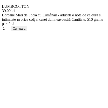
LUMBCOTTON
39,00 lei
Borcane Mari de Sticlă cu Lumânări - aduceți o notă de căldură și
intimitate în orice colț al casei dumneavoastră.Cantitate: 510 grame
parafină
Cumpara