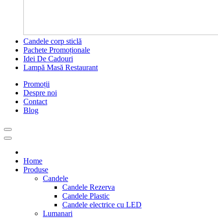
Candele corp sticlă
Pachete Promoționale
Idei De Cadouri
Lampă Masă Restaurant
Promoții
Despre noi
Contact
Blog
Home
Produse
Candele
Candele Rezerva
Candele Plastic
Candele electrice cu LED
Lumanari