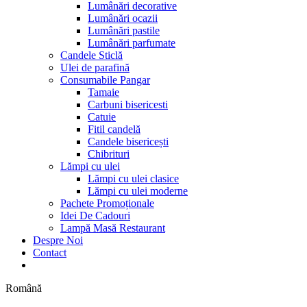
Lumânări decorative
Lumânări ocazii
Lumânări pastile
Lumânări parfumate
Candele Sticlă
Ulei de parafină
Consumabile Pangar
Tamaie
Carbuni bisericesti
Catuie
Fitil candelă
Candele bisericești
Chibrituri
Lămpi cu ulei
Lămpi cu ulei clasice
Lămpi cu ulei moderne
Pachete Promoționale
Idei De Cadouri
Lampă Masă Restaurant
Despre Noi
Contact
Română