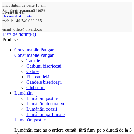
Importatori de peste 15 ani
Satisfacție garantată 100%
Livrare în 48h
Devino distribuitor
mobil: +40 740 089 965
email: office@rivaldo.ro
Lista de dorințe (
)
Produse
Consumabile Pangar
Consumabile Pangar
Tamaie
Carbuni bisericesti
Catuie
Fitil candelă
Candele bisericești
Chibrituri
Lumânări
Lumânări pastile
Lumânări decorative
Lumânări ocazii
Lumânări parfumate
Lumânări pastile
Lumânări care au o ardere curată, fără fum, pe o durată de la 3