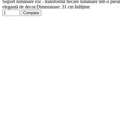
Suport lumânare roz - transformă fiecare lumânare într-o piesă
elegantă de decor.Dimensiune: 31 cm înălțime
Cumpara