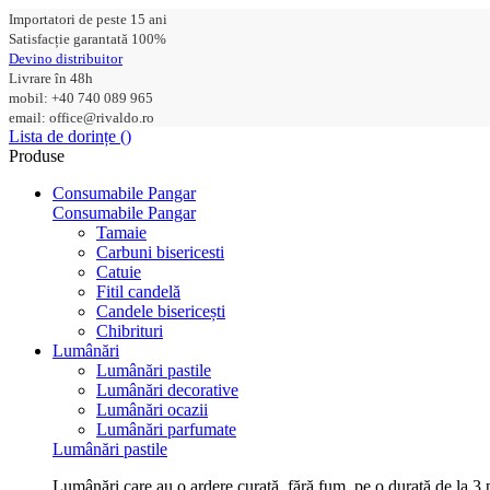
Importatori de peste 15 ani
Satisfacție garantată 100%
Devino distribuitor
Livrare în 48h
mobil: +40 740 089 965
email: office@rivaldo.ro
Lista de dorințe (
)
Produse
Consumabile Pangar
Consumabile Pangar
Tamaie
Carbuni bisericesti
Catuie
Fitil candelă
Candele bisericești
Chibrituri
Lumânări
Lumânări pastile
Lumânări decorative
Lumânări ocazii
Lumânări parfumate
Lumânări pastile
Lumânări care au o ardere curată, fără fum, pe o durată de la 3 