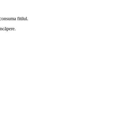
consuma fitilul.
încăpere.