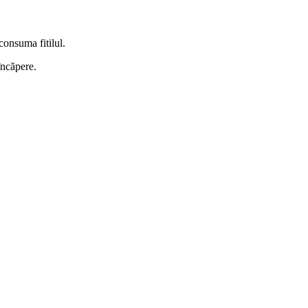
consuma fitilul.
încăpere.