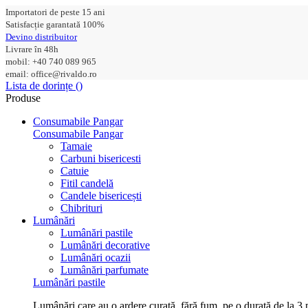
Importatori de peste 15 ani
Satisfacție garantată 100%
Devino distribuitor
Livrare în 48h
mobil: +40 740 089 965
email: office@rivaldo.ro
Lista de dorințe (
)
Produse
Consumabile Pangar
Consumabile Pangar
Tamaie
Carbuni bisericesti
Catuie
Fitil candelă
Candele bisericești
Chibrituri
Lumânări
Lumânări pastile
Lumânări decorative
Lumânări ocazii
Lumânări parfumate
Lumânări pastile
Lumânări care au o ardere curată, fără fum, pe o durată de la 3 