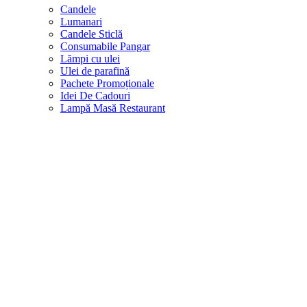
Candele
Lumanari
Candele Sticlă
Consumabile Pangar
Lămpi cu ulei
Ulei de parafină
Pachete Promoționale
Idei De Cadouri
Lampă Masă Restaurant