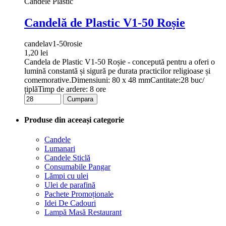
Candele Plastic
Candelă de Plastic V1-50 Roșie
candelav1-50rosie
1,20 lei
Candela de Plastic V1-50 Roșie - concepută pentru a oferi o
lumină constantă și sigură pe durata practicilor religioase și
comemorative.Dimensiuni: 80 x 48 mmCantitate:28 buc/
țiplăTimp de ardere: 8 ore
Cumpara
Produse din aceeași categorie
Candele
Lumanari
Candele Sticlă
Consumabile Pangar
Lămpi cu ulei
Ulei de parafină
Pachete Promoționale
Idei De Cadouri
Lampă Masă Restaurant