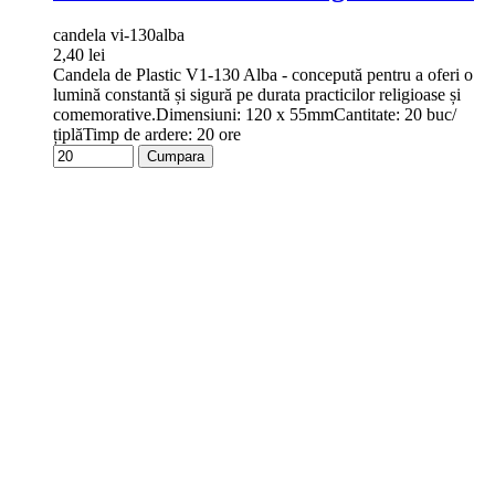
candela vi-130alba
2,40 lei
Candela de Plastic V1-130 Alba - concepută pentru a oferi o
lumină constantă și sigură pe durata practicilor religioase și
comemorative.Dimensiuni: 120 x 55mmCantitate: 20 buc/
țiplăTimp de ardere: 20 ore
Cumpara