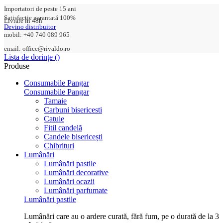
Importatori de peste 15 ani
Satisfacție garantată 100%
Livrare în 48h
Devino distribuitor
mobil: +40 740 089 965
email: office@rivaldo.ro
Lista de dorințe (
)
Produse
Consumabile Pangar
Consumabile Pangar
Tamaie
Carbuni bisericesti
Catuie
Fitil candelă
Candele bisericești
Chibrituri
Lumânări
Lumânări pastile
Lumânări decorative
Lumânări ocazii
Lumânări parfumate
Lumânări pastile
Lumânări care au o ardere curată, fără fum, pe o durată de la 3