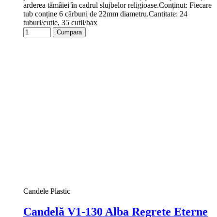
arderea tămâiei în cadrul slujbelor religioase.Conținut: Fiecare
tub conține 6 cărbuni de 22mm diametru.Cantitate: 24
tuburi/cutie, 35 cutii/bax
Cumpara
Candele Plastic
Candelă V1-130 Alba Regrete Eterne