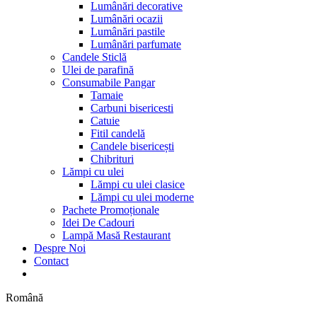
Lumânări decorative
Lumânări ocazii
Lumânări pastile
Lumânări parfumate
Candele Sticlă
Ulei de parafină
Consumabile Pangar
Tamaie
Carbuni bisericesti
Catuie
Fitil candelă
Candele bisericești
Chibrituri
Lămpi cu ulei
Lămpi cu ulei clasice
Lămpi cu ulei moderne
Pachete Promoționale
Idei De Cadouri
Lampă Masă Restaurant
Despre Noi
Contact
Română