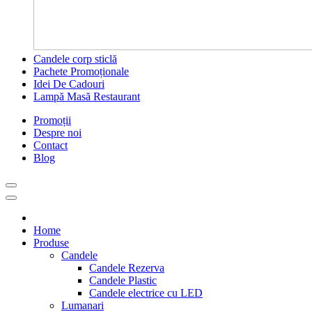
Candele corp sticlă
Pachete Promoționale
Idei De Cadouri
Lampă Masă Restaurant
Promoții
Despre noi
Contact
Blog
Home
Produse
Candele
Candele Rezerva
Candele Plastic
Candele electrice cu LED
Lumanari