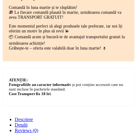
Comandă în luna martie și te răsplătim!
🎁 La fiecare comandă plasată în martie, următoarea comandă va
avea TRANSPORT GRATUIT!
Este momentul perfect să alegi produsele tale preferate, iar noi îți
oferim un motiv în plus să revii 💫
📦 Comandă acum și bucură-te de avantajul transportului gratuit la
următoarea achiziție!
Grăbește-te – oferta este valabilă doar în luna martie! 🌷
ATENȚIE:
Fotografiiile au caracter informativ
și pot conține accesorii care nu
sunt incluse în pachetele standard.
Cost Transport fix 18 lei
.
Descriere
Detalii
Reviews
(0)