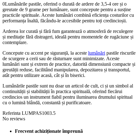
0Lumânările pastile, oferind o durată de ardere de 3,5-4 ore și o
greutate de 9 grame per lumânare, sunt concepute pentru a susține
practicile spirituale. Aceste lumânări combină eficiența costurilor cu
performanța înaltă, făcându-le accesibile pentru toți credincioșii.
Arderea lor curată și fără fum garantează o atmosferă de reculegere
și meditație fără distrageri, ideală pentru momentele de rugăciune și
contemplare.
Concepute cu accent pe siguranță, la aceste
lumânări
pastile riscurile
de scurgere a cerii sau de răsturnare sunt minimizate. Aceste
lumânări sunt și extrem de practice, datorită dimensiunii compacte și
greutății reduse, facilitând manipularea, depozitarea și transportul,
atât pentru utilizare acasă, cât și în biserici.
Lumânările pastile sunt nu doar un articol de cult, ci și un simbol al
continuității și stabilității în practica spirituală, oferind fiecărui
credincios un instrument fiabil pentru iluminarea drumului spiritual
cu o lumină blândă, constantă și purificatoare.
Referinta
LUMPAS1003.5
No reviews
Frecvent achiziționate împreună