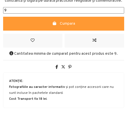
constantă și sigură pe durata practicilor religioase și comemorative.
Cumpara
Cantitatea minima de cumparat pentru acest produs este 9.
ATENȚIE:
Fotografiiile au caracter informativ
și pot conține accesorii care nu
sunt incluse în pachetele standard.
Cost Transport fix 18 lei
.