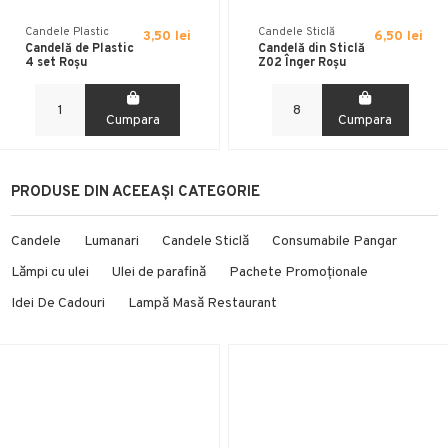
Candele Plastic
Candele Sticlă
3,50 lei
6,50 lei
Candelă de Plastic
Candelă din Sticlă
4 set Roșu
Z02 Înger Roșu
Cumpara
Cumpara
PRODUSE DIN ACEEAȘI CATEGORIE
Candele
Lumanari
Candele Sticlă
Consumabile Pangar
Lămpi cu ulei
Ulei de parafină
Pachete Promoționale
Idei De Cadouri
Lampă Masă Restaurant