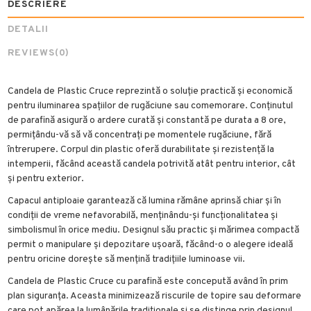
DESCRIERE
DETALII
REVIEWS
(0)
Candela de Plastic Cruce reprezintă o soluție practică și economică
pentru iluminarea spațiilor de rugăciune sau comemorare. Conținutul
de parafină asigură o ardere curată și constantă pe durata a 8 ore,
permițându-vă să vă concentrați pe momentele rugăciune, fără
întrerupere. Corpul din plastic oferă durabilitate și rezistență la
intemperii, făcând această candela potrivită atât pentru interior, cât
și pentru exterior.
Capacul antiploaie garantează că lumina rămâne aprinsă chiar și în
condiții de vreme nefavorabilă, menținându-și funcționalitatea și
simbolismul în orice mediu. Designul său practic și mărimea compactă
permit o manipulare și depozitare ușoară, făcând-o o alegere ideală
pentru oricine dorește să mențină tradițiile luminoase vii.
Candela de Plastic Cruce cu parafină este concepută având în prim
plan siguranța. Aceasta minimizează riscurile de topire sau deformare
care pot apărea la lumânările tradiționale și se distinge prin designul