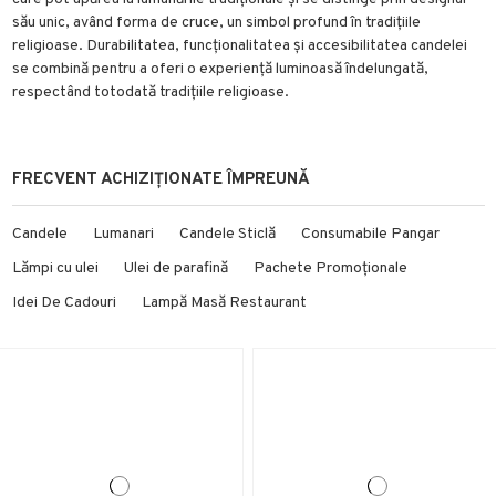
său unic, având forma de cruce, un simbol profund în tradițiile
religioase. Durabilitatea, funcționalitatea și accesibilitatea candelei
se combină pentru a oferi o experiență luminoasă îndelungată,
respectând totodată tradițiile religioase.
FRECVENT ACHIZIȚIONATE ÎMPREUNĂ
Candele
Lumanari
Candele Sticlă
Consumabile Pangar
Lămpi cu ulei
Ulei de parafină
Pachete Promoționale
Idei De Cadouri
Lampă Masă Restaurant